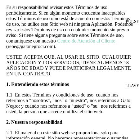
Es su responsabilidad revisar estos Términos de uso
periódicamente. Si en algún momento encuentra inaceptables
estos Términos de uso o no está de acuerdo con estos Términos
PULS
de uso, no utilice este Sitio web ni ninguna Aplicación. Podemos
revisar estos Términos de uso en cualquier momento sin previo
aviso. Si tiene alguna pregunta sobre estos Términos de uso,
comuníquese con nuestro
Centro de Atención al Cliente
(rebe@gatonegrocr.com).
USTED ACEPTA QUE, AL USAR EL SITIO, CUALQUIER
APLICACIÓN Y LOS SERVICIOS, TIENE AL MENOS 18
AÑOS DE EDAD Y PUEDE PARTICIPAR LEGALMENTE
EN UN CONTRATO.
1. Entendiendo estos términos
LLAV
1.1. En estos Términos y condiciones de uso, cuando nos
referimos a "nosotros", "nos" o "nuestro", nos referimos a Gato
Negro; y cuando nos referimos a "usted" o "su" nos referimos a
usted, la persona que accede o utiliza el sitio web.
2. Nuestra responsabilidad
2.1. El material en este sitio web se proporciona solo para
información general. No hacemos representaciones o garantías